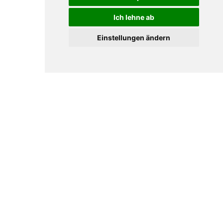
Ich lehne ab
Einstellungen ändern
Die Veränderung beginnt bei dir – mit unserem
Vortrag auf dem Kongress für digitale
Transformation am 07.09.2022! Bei dem Event
hast du die Möglichkeit spannende Vorträge um
aktuelle Themen rund um Leadership,
Recruiting, digitale Transformation im
Mittelstand und vieles mehr zu hören. Du triffst
Macherinnen und Macher aus ganz Deutschland
und hast die Möglichkeitdich von ihren
Vorträgen inspirieren zu lassen.