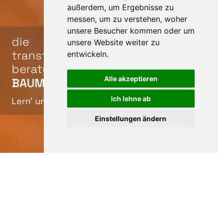
außerdem, um Ergebnisse zu
messen, um zu verstehen, woher
unsere Besucher kommen oder um
die
unsere Website weiter zu
transformations-
entwickeln.
beratung
Alle akzeptieren
&
BAUMGARTNER
CO.
Ich lehne ab
Lern’ uns kennen ↓
Einstellungen ändern
Moin!
Schön, dass du da
Slide 3 of 3.
bist.