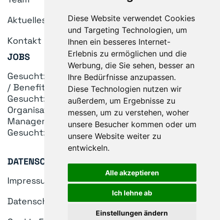
Diese Website verwendet Cookies
Aktuelles
und Targeting Technologien, um
Kontakt
Ihnen ein besseres Internet-
Erlebnis zu ermöglichen und die
JOBS
Werbung, die Sie sehen, besser an
Gesucht: Senior Consultant HR & Compensation
Ihre Bedürfnisse anzupassen.
/ Benefits (m/w/d)
Diese Technologien nutzen wir
Gesucht: Senior Consultant (m/w/d)
außerdem, um Ergebnisse zu
Organisationsentwicklung & Change
messen, um zu verstehen, woher
Management
unsere Besucher kommen oder um
Gesucht: Praktikant (m/w/d)
unsere Website weiter zu
entwickeln.
DATENSCHUTZ & RECHTLICHES
Alle akzeptieren
Impressum
Ich lehne ab
Datenschutz
Einstellungen ändern